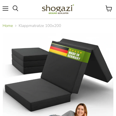
Menü
Waren
Suchen
anzeig
Home
Klappmatratze 100x200