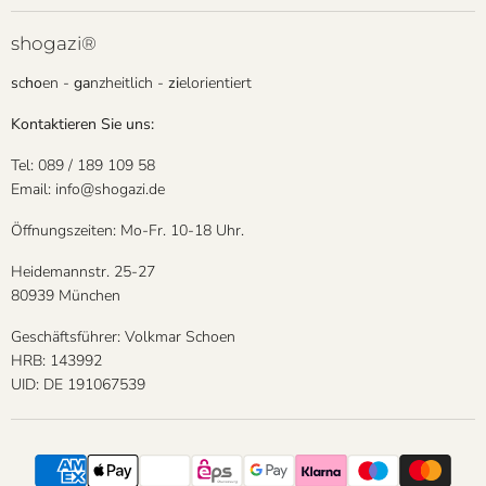
shogazi®
s
c
ho
en -
ga
nzheitlich -
zi
elorientiert
Kontaktieren Sie uns:
Tel: 089 / 189 109 58
Email: info@shogazi.de
Öffnungszeiten: Mo-Fr. 10-18 Uhr.
Heidemannstr. 25-27
80939 München
Geschäftsführer: Volkmar Schoen
HRB: 143992
UID: DE 191067539