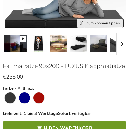
Zum Zoomen tippen
Faltmatratze 90x200 - LUXUS Klappmatratze
Aktueller Preis
€238,00
Farbe
Farbe
-
Anthrazit
Lieferzeit: 1 bis 3 Werktage
Sofort verfügbar
IN DEN WARENKORB