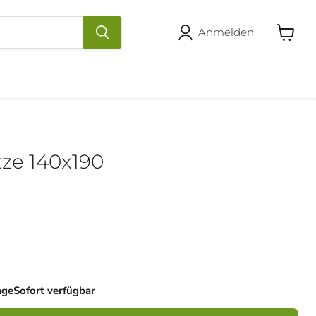
Anmelden
Warenk
anzeige
ze 140x190
age
Sofort verfügbar