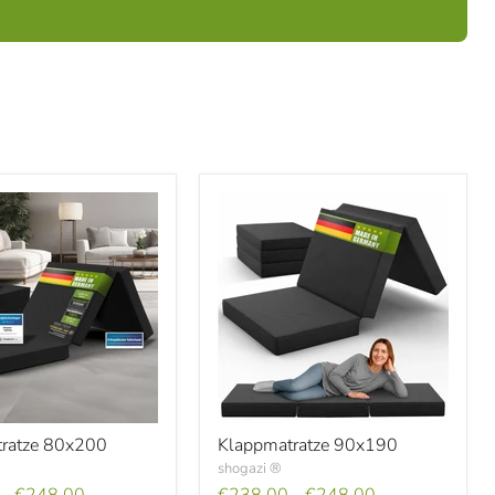
ratze
Klappmatratze
ratze 80x200
Klappmatratze 90x190
90x190
shogazi ®