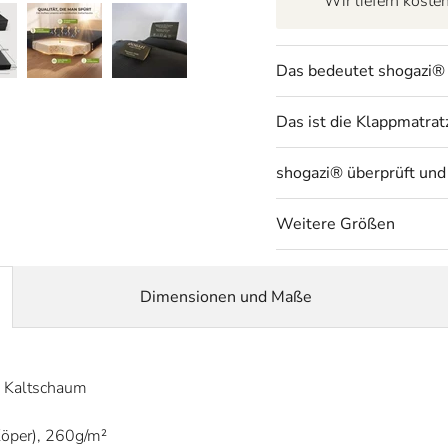
Wir liefern kost
Das bedeutet shogazi®
Das ist die Klappmatra
shogazi® überprüft und
Weitere Größen
Dimensionen und Maße
n Kaltschaum
Köper), 260g/m²