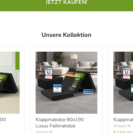
JETZT KAUFEN!
Unsere Kollektion
Klappmatratze
Klappmat
200
Klappmatratze 80x190
Klappmat
80x190
80x200
Luxus Faltmatratze
shogazi ®
Luxus
Faltmatratze
shogazi ®