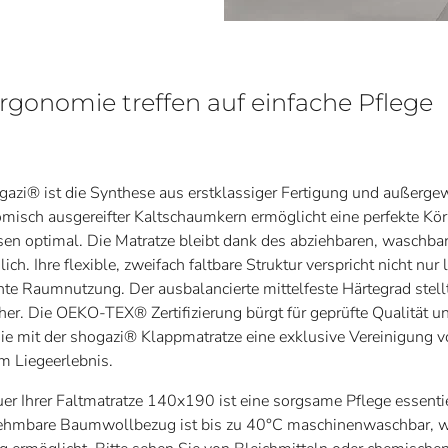
gonomie treffen auf einfache Pflege
gazi® ist die Synthese aus erstklassiger Fertigung und außerg
omisch ausgereifter Kaltschaumkern ermöglicht eine perfekte K
asen optimal. Die Matratze bleibt dank des abziehbaren, wasch
ch. Ihre flexible, zweifach faltbare Struktur verspricht nicht nu
ente Raumnutzung. Der ausbalancierte mittelfeste Härtegrad stell
er. Die OEKO-TEX® Zertifizierung bürgt für geprüfte Qualität un
ie mit der shogazi® Klappmatratze eine exklusive Vereinigung 
m Liegeerlebnis.
er Ihrer Faltmatratze 140x190 ist eine sorgsame Pflege essentiel
nehmbare Baumwollbezug ist bis zu 40°C maschinenwaschbar, w