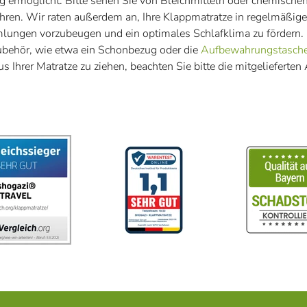
 ermöglicht. Bitte sehen Sie von Bleichmitteln oder chemische
ren. Wir raten außerdem an, Ihre Klappmatratze in regelmäßige
ungen vorzubeugen und ein optimales Schlafklima zu fördern. F
ubehör, wie etwa ein Schonbezug oder die
Aufbewahrungstasch
 Ihrer Matratze zu ziehen, beachten Sie bitte die mitgelieferte