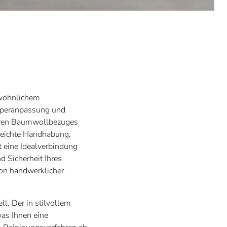
ewöhnlichem
örperanpassung und
baren Baumwollbezuges
r leichte Handhabung,
t eine Idealverbindung
d Sicherheit Ihres
von handwerklicher
l. Der in stilvollem
as Ihnen eine