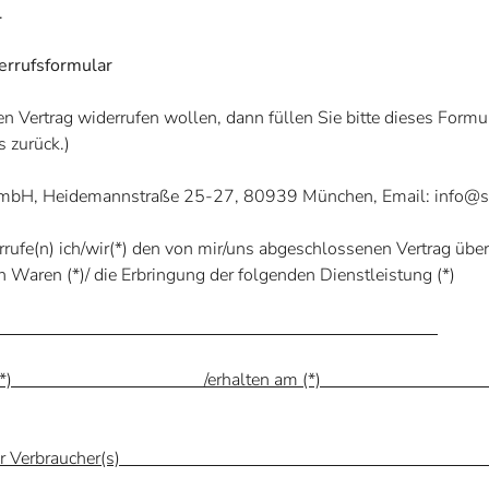
.
rrufsformular
n Vertrag widerrufen wollen, dann füllen Sie bitte dieses Formu
s zurück.)
GmbH,
Heidemannstraße 25-27, 80939 München, Email: info@s
rrufe(n) ich/wir(*) den von mir/uns abgeschlossenen Vertrag übe
n Waren (*)/ die Erbringung der folgenden Dienstleistung (*)
llt am (*) /erhalten am (
 des/der Verbraucher(