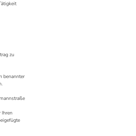
ätigkeit
trag zu
en benannter
n.
mannstraße
r Ihren
beigefügte