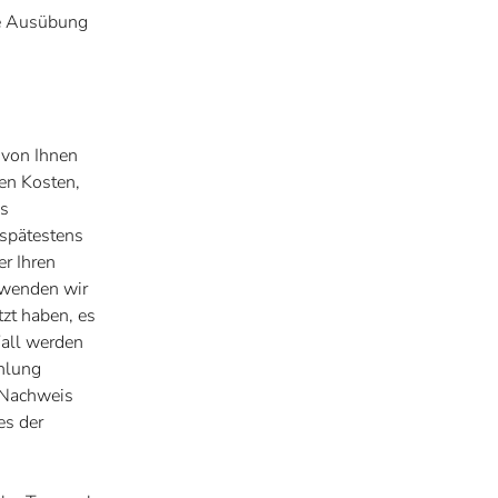
die Ausübung
 von Ihnen
hen Kosten,
ns
 spätestens
r Ihren
rwenden wir
tzt haben, es
Fall werden
hlung
n Nachweis
es der