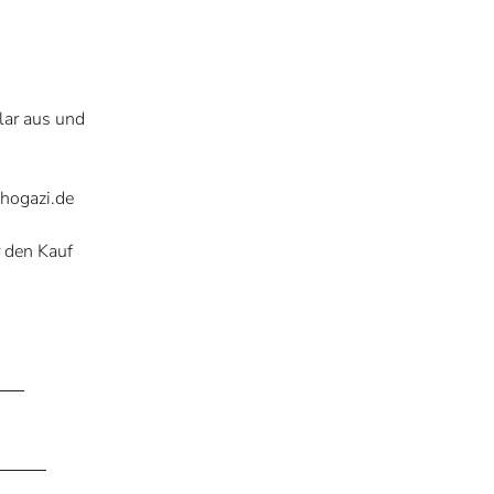
lar aus und
hogazi.de
r den Kauf
*)
s)