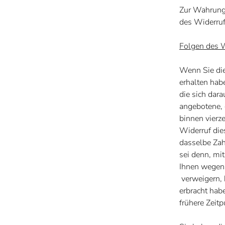
Zur Wahrung 
des Widerruf
Folgen des 
Wenn Sie die
erhalten hab
die sich dara
angebotene, 
binnen vierz
Widerruf die
dasselbe Zah
sei denn, mi
Ihnen wegen 
verweigern, 
erbracht hab
frühere Zeitp