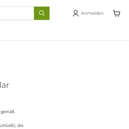
Anmelden
Warenk
anzeige
lar
ht gemäß
chließt, die