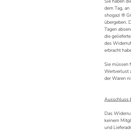
Sie haben di
dem Tag, an 
shogazi ® 
übergeben. D
Tagen absend
die geliefer
des Widerruf
erbracht hab
Sie müssen f
Wertverlust 
der Waren ni
Ausschluss b
Das Widerruf
keinem Mitgl
und Lieferad