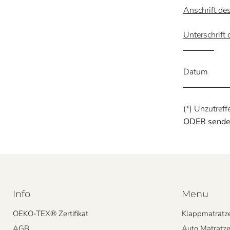
Ansch
Unterschr
Datum
(*) Unzutreff
ODER senden
Info
Menu
OEKO-TEX® Zertifikat
Klappmatratz
AGB
Auto Matratz