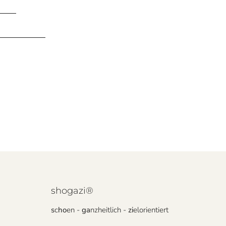
s)
uf Papier)
shogazi®
s
c
ho
en -
ga
nzheitlich -
zi
elorientiert