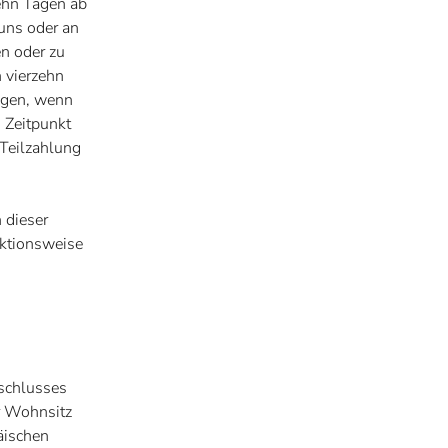
ehn Tagen ab
uns oder an
n oder zu
n vierzehn
agen, wenn
m Zeitpunkt
 Teilzahlung
 dieser
nktionsweise
sschlusses
r Wohnsitz
äischen