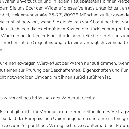
e Waren unverzüglich und in jedem Fall spätestens binnen vierz
dem Sie uns über den Widerruf dieses Vertrags unterrichten, an 
GmbH,
Heidemannstraße 25-27, 80939 München
zurückzusende
ie Frist ist gewahrt, wenn Sie die Waren vor Ablauf der Frist vo
en. Sie haben die regelmäßigen Kosten der Rücksendung zu tr
te Ware der bestellten entspricht oder wenn Sie bei der Sache zu
s noch nicht die Gegenleistung oder eine vertraglich vereinbarte
en.
ür einen etwaigen Wertverlust der Waren nur aufkommen, wenn
auf einen zur Prüfung der Beschaffenheit, Eigenschaften und Fu
cht notwendigen Umgang mit ihnen zurückzuführen ist.
zw. vorzeitiges Erlöschen des Widerrufsrechts:
srecht gilt nicht für Verbraucher, die zum Zeitpunkt des Vertrag
iedstaat der Europäischen Union angehören und deren alleinige
resse zum Zeitpunkt des Vertragsschlusses außerhalb der Europ